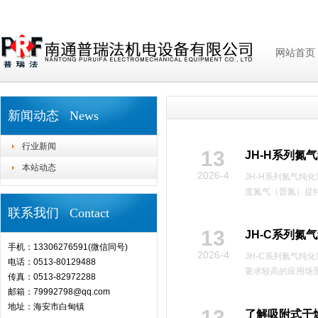
网站首页
新闻动态 News
行业新闻
13
JH-H系列氮
本站动态
2026-4
‌JH-H系列氮气
度氮气（普氮）提纯
联系我们 Contact
13
JH-C系列氮
手机：13306276591(微信同号)
2026-4
JH-C系列氮气
电话：0513-80129488
要求较高的应用场景
传真：0513-82972288
邮箱：79992798@qq.com
地址：海安市白甸镇
13
了解吸附式干