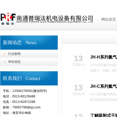
网站首页
新闻动态 News
行业新闻
13
JH-H系列氮
本站动态
2026-4
‌JH-H系列氮气
度氮气（普氮）提纯
联系我们 Contact
13
JH-C系列氮
手机：13306276591(微信同号)
2026-4
JH-C系列氮气
电话：0513-80129488
要求较高的应用场景
传真：0513-82972288
邮箱：79992798@qq.com
地址：海安市白甸镇
13
了解吸附式干