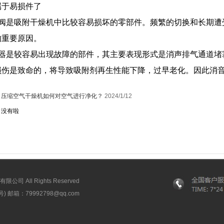
属于易损件了
制阀是吸附干燥机中比较容易损坏的零部件。频繁的切换和长期遭
的重要原因。
音器是较容易出现故障的部件，其主要表现形式是消声排气通道堵
损伤是致命的，将导致吸附剂再生性能下降，过早老化。因此消
：
压缩空气干燥机如何对空气进行净化？
2024/1/12
：没有啦
 All Rights Reserved
邮箱：79992798@qq.com