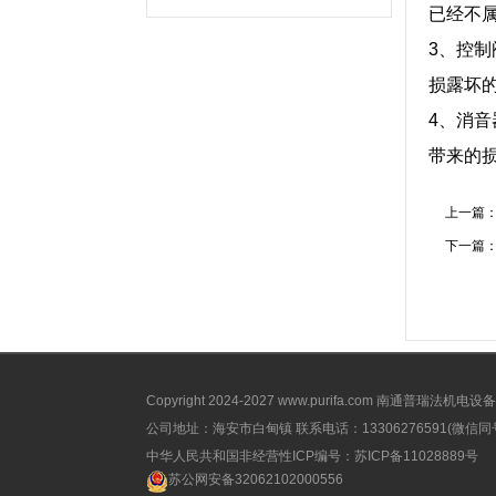
已经不
3、控
损露坏
4、消
带来的
上一篇
下一篇
Copyright 2024-2027
www.purifa.com
南通普瑞法机电设备有限公司
公司地址：海安市白甸镇 联系电话：13306276591(微信同号) 
中华人民共和国非经营性ICP编号：
苏ICP备11028889号
苏公网安备32062102000556