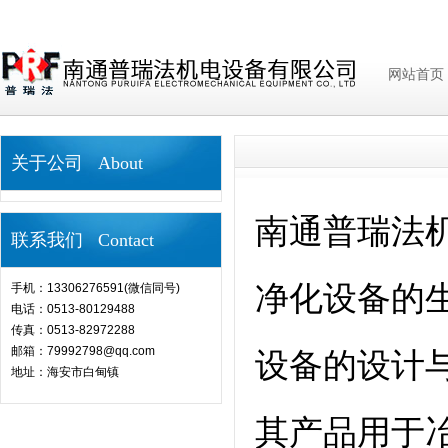
网站首页
关于公司 About
南通普瑞法
联系我们 Contact
净化设备的生
手机：13306276591(微信同号)
电话：0513-80129488
传真：0513-82972288
邮箱：79992798@qq.com
设备的设计
地址：海安市白甸镇
其产品用于