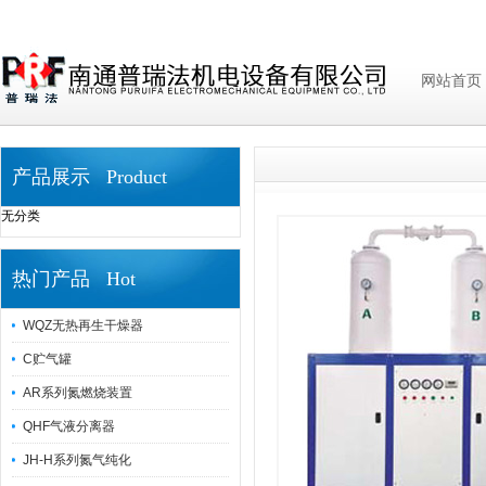
网站首页
产品展示 Product
无分类
热门产品 Hot
WQZ无热再生干燥器
C贮气罐
AR系列氮燃烧装置
QHF气液分离器
JH-H系列氮气纯化